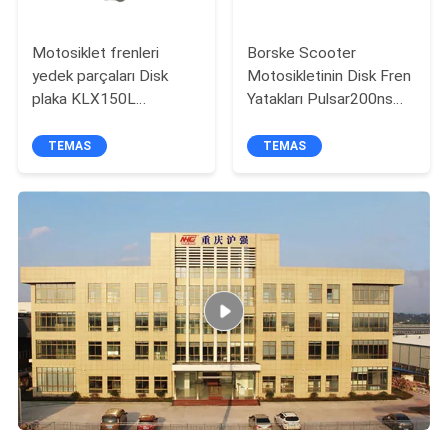
Motosiklet frenleri
Borske Scooter
yedek parçaları Disk
Motosikletinin Disk Fren
plaka KLX150L
Yatakları Pulsar200ns
Motosikletc ISO9001
Delantera için Yüksek
Kalite
TEMAS
TEMAS