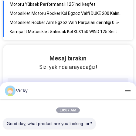
Motoru Yüksek Performanslı 125'inci keşfet
Motosiklet Motoru Rocker Kol Egzoz Valfi DUKE 200 Kalınlığı 0,015-0,025mm
Motosiklet Rocker Arm Egzoz Valfı Parçaları derinliği 0.5-1.0mm
Kamşaft Motosiklet Salıncak Kol KLX150 WIND 125 Sert Krom Elektroplating Kalınlığı 0.015-0.025mm
Motosiklet koplama merkezi motor yedek parçaları Pulsar Ug4 5 plakası özel
Kablo Rolü / Sürücü Rolü / Katran Rolü, Mio Nouvo Variator, 10g Ağırlık 15mm * 12mm
Çapraz Roller/Drive Roller/Pulley Roller Yüksek Performanslı Scooter Variator Mio Nouvo Mio-J Ağırlık 7g
Mesaj bırakın
Roller Clutch Roller/Drive Roller/Pulley Roller Mio Nouvo Mio-J 8g Variator 15mm*12mm Boyut
Sizi yakında arayacağız!
Kablo Roller/Sürücü Roller Wimma Mio-M3/NMAX/Xeon 20mm*12mm 9g Motosiklet Değişken Hız
NEX/ ADDRESS/ LETS Scooter Variator Rollers Motosiklet için Değişken Hız OEM Yüksek Kalite
Vicky
Vario/Beat Fi için debriyaj ruloları Ağırlık 10g Boyut 18mm*14mm Motosiklet
Mio-M3/NMAX/Xeon debriyaj rulo ağırlığı 10g Motosiklet Değişken hız
Kablo Roleri, Vario Roleri, Motosiklet Kablo Parçaları, Alaşım Kauçuk, 16g
10:07 AM
Ön Fren Diskleri Fren Rotorları KARIZMA R Hafif Disk Rotorları
Good day, what product are you looking for?
AK125S-SL-NKD-125SLR Fren Rotoru Değiştirme için Fren Disk Motosikleti Parçaları