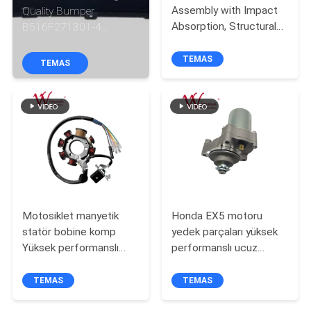
Assembly with Impact
Quality Bumper
KALITE
Absorption, Structural
B516F271301-4
Composition, and
CHANAN OSHAN​ Z6
KONTROLÜ
Component Protection
Starry White
TEMAS
TEMAS
for Vehicles
B316F271201-0512 /
HABERLER
5306100-DC15
BIR
İNDIRIM
İSTE
Motosiklet manyetik
Honda EX5 motoru
SITE
statör bobine komp
yedek parçaları yüksek
Yüksek performanslı
performanslı ucuz
HARITASI
motosiklet elektrik
toptan
parçaları KRF
TEMAS
TEMAS
GIZLILIK