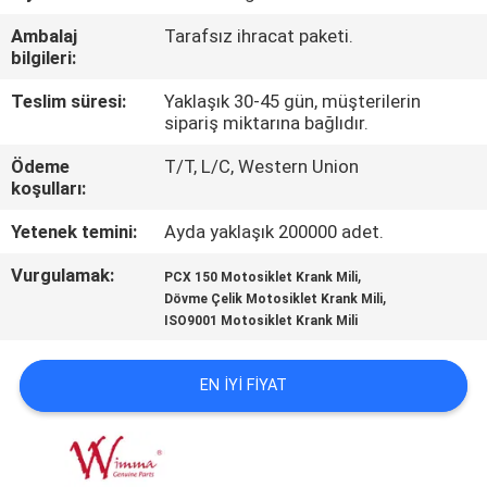
Ambalaj
Tarafsız ihracat paketi.
KALITE
bilgileri:
KONTROLÜ
Teslim süresi:
Yaklaşık 30-45 gün, müşterilerin
sipariş miktarına bağlıdır.
HABERLER
Ödeme
T/T, L/C, Western Union
koşulları:
BIR
Yetenek temini:
Ayda yaklaşık 200000 adet.
İNDIRIM
Vurgulamak:
,
PCX 150 Motosiklet Krank Mili
İSTE
,
Dövme Çelik Motosiklet Krank Mili
ISO9001 Motosiklet Krank Mili
SITE
EN IYI FIYAT
HARITASI
GIZLILIK