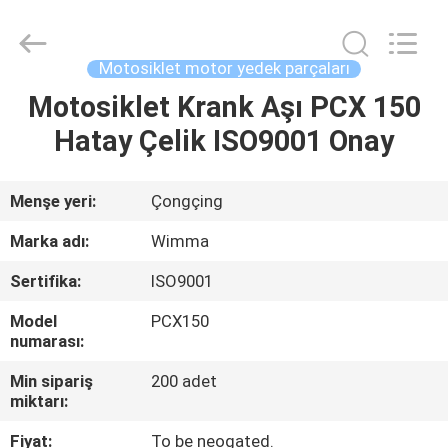
Chongqing
Litron
Spare
Parts
Co.,
Motosiklet motor yedek parçaları
Ltd..
All
Rights
Motosiklet Krank Aşı PCX 150
EVDE
Reserved.
Hatay Çelik ISO9001 Onay
ÜRÜN
Menşe yeri:
Çongçing
VIDEOLAR
Marka adı:
Wimma
Sertifika:
ISO9001
BIZIM
Model
PCX150
HAKKIMIZDA
numarası:
Min sipariş
200 adet
FABRIKA
miktarı:
TURU
Fiyat:
To be neogated.