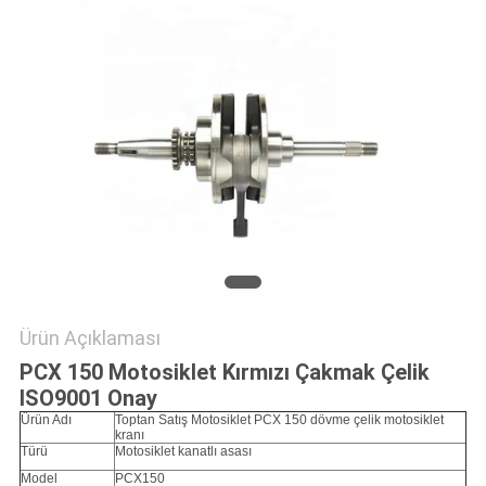
POLITIKASI
Ürün Açıklaması
PCX 150 Motosiklet Kırmızı Çakmak Çelik
ISO9001 Onay
Ürün Adı
Toptan Satış Motosiklet PCX 150 dövme çelik motosiklet
kranı
Türü
Motosiklet kanatlı asası
Model
PCX150