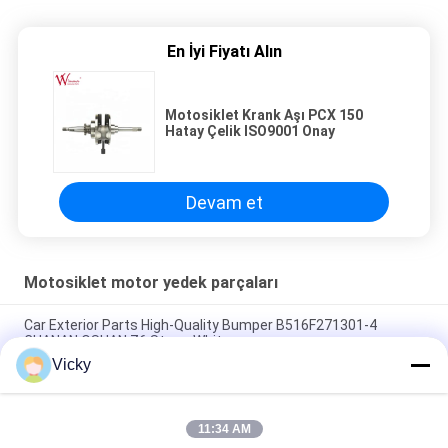
En İyi Fiyatı Alın
Motosiklet Krank Aşı PCX 150
Hatay Çelik ISO9001 Onay
Devam et
Motosiklet motor yedek parçaları
Car Exterior Parts High-Quality Bumper B516F271301-4
CHANAN OSHAN​ Z6 Starry White
Vicky
Honda EX5 motoru yedek parçaları yüksek performanslı ucuz
toptan
11:34 AM
CPR8EAIX-9 için motosiklet kıvılcım fişesi Çin Tedarikçiler