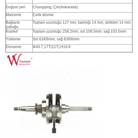
Doğum yeri
Chongqing, Çin
(Ankarada)
Malzeme
Çelik dövme
Bağlantı
Toplam uzunluğu 127 mm, kalınlığı 14 mm, delikleri 14 mm.
çubuğu
Krankıf
Toplam uzunluğu 258.2mm, sol 108.5mm, sağ 103.5mm
Yükleme
Sol 63/06mm, sağ 63/06mm
Donanım
Φ40.7,17T(21T),H19.8