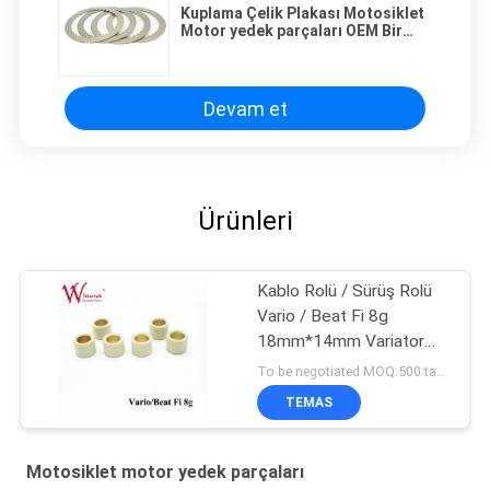
Kuplama Çelik Plakası Motosiklet
Motor yedek parçaları OEM Bir
Sınıf Kalite 4PCS Hunk Unio
Achiever
Devam et
Ürünleri
Kablo Rolü / Sürüş Rolü
Vario / Beat Fi 8g
18mm*14mm Variator
Kauçuk & Alaşım
To be negotiated MOQ:500 takım
TEMAS
Motosiklet motor yedek parçaları