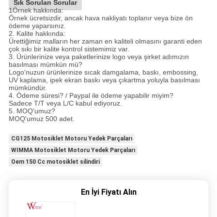
Sık Sorulan Sorular
1Örnek hakkında:
Örnek ücretsizdir, ancak hava nakliyatı toplanır veya bize ön
ödeme yaparsınız.
2. Kalite hakkında:
Ürettiğimiz malların her zaman en kaliteli olmasını garanti eden
çok sıkı bir kalite kontrol sistemimiz var.
3. Ürünlerinize veya paketlerinize logo veya şirket adımızın
basılması mümkün mü?
Logo'nuzun ürünlerinize sıcak damgalama, baskı, embossing,
UV kaplama, ipek ekran baskı veya çıkartma yoluyla basılması
mümkündür.
4. Ödeme süresi? / Paypal ile ödeme yapabilir miyim?
Sadece T/T veya L/C kabul ediyoruz.
5. MOQ'umuz?
MOQ'umuz 500 adet.
CG125 Motosiklet Motoru Yedek Parçaları
WIMMA Motosiklet Motoru Yedek Parçaları
Oem 150 Cc motosiklet silindiri
En İyi Fiyatı Alın