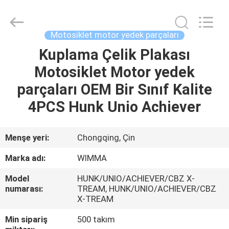
Chongqing
Litron
Spare
Parts
Co.,
Motosiklet motor yedek parçaları
Ltd..
All
Rights
Kuplama Çelik Plakası
EVDE
Reserved.
Motosiklet Motor yedek
ÜRÜN
parçaları OEM Bir Sınıf Kalite
4PCS Hunk Unio Achiever
VIDEOLAR
Menşe yeri:
Chongqing, Çin
BIZIM
Marka adı:
WIMMA
HAKKIMIZDA
Model
HUNK/UNIO/ACHIEVER/CBZ X-
numarası:
TREAM, HUNK/UNIO/ACHIEVER/CBZ
FABRIKA
X-TREAM
TURU
Min sipariş
500 takım