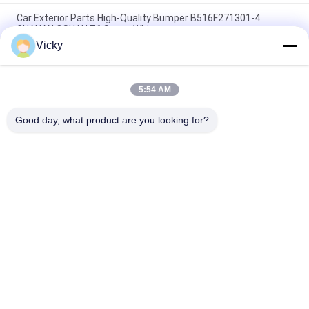
Car Exterior Parts High-Quality Bumper B516F271301-4
CHANAN OSHAN​ Z6 Starry White
Vicky
Honda EX5 motoru yedek parçaları yüksek performanslı ucuz
toptan
5:54 AM
CPR8EAIX-9 için motosiklet kıvılcım fişesi Çin Tedarikçiler
Motor Sistemi
Good day, what product are you looking for?
Popüler Kategoriler
Tüm
Motosiklet Motor 
Motosiklet Elektrik 
Yedek Parçaları
Parçaları
Motosiklet 
Otomatik Kablo 
Şanzıman Parçaları
Makinesi
Motosiklet Fren 
Motosiklet Vücut 
Parçaları
Parçaları