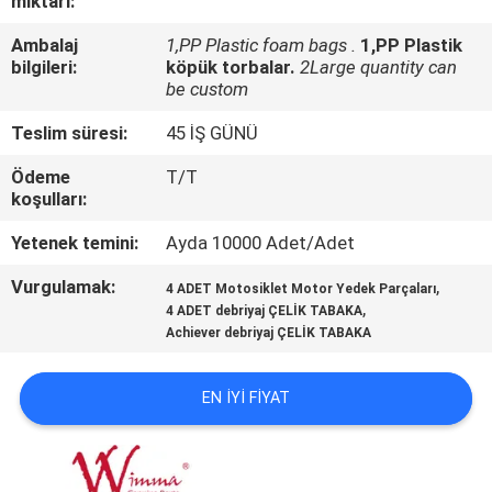
miktarı:
KALITE
Ambalaj
1,PP Plastic foam bags .
1,PP Plastik
bilgileri:
köpük torbalar.
2Large quantity can
KONTROLÜ
be custom
Teslim süresi:
45 İŞ GÜNÜ
HABERLER
Ödeme
T/T
koşulları:
BIR
Yetenek temini:
Ayda 10000 Adet/Adet
İNDIRIM
Vurgulamak:
,
4 ADET Motosiklet Motor Yedek Parçaları
İSTE
,
4 ADET debriyaj ÇELİK TABAKA
Achiever debriyaj ÇELİK TABAKA
SITE
EN IYI FIYAT
HARITASI
GIZLILIK