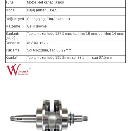
Türü
Motosiklet kanatlı asası
Model
Bajaj pulsar 135LS
Doğum yeri
Chongqing, Çin
(Ankarada)
Malzeme
Çelik dövme
Bağlantı
Toplam uzunluğu 127.5 mm, kalınlığı 16 mm, delikleri 14 mm.
çubuğu
Donanım
Φ
3616T, H17.2
Yükleme
Sol 63/22mm, sağ 63/22mm.
Krankıf
Toplam uzunluğu 195.2mm, sol 83.5mm, sağ 67.5mm