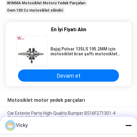
WIMMA Motosiklet Motoru Yedek Parçaları
Oem 150 Cc motosiklet silindiri
En İyi Fiyatı Alın
Bajaj Pulsar 135LS 195.2MM için
motosiklet kran şaftı motosiklet
yedek parçaları
Devam et
Motosiklet motor yedek parçaları
Car Exterior Parts High-Quality Bumper B516F271301-4
CHANAN OSHAN​ Z6 Starry White
Vicky
Honda EX5 motoru yedek parçaları yüksek performanslı ucuz
toptan