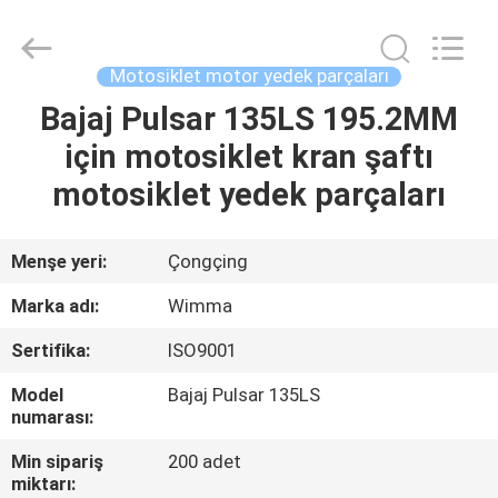
Chongqing
Litron
Spare
Parts
Co.,
Motosiklet motor yedek parçaları
Ltd..
All
Rights
Bajaj Pulsar 135LS 195.2MM
EVDE
Reserved.
için motosiklet kran şaftı
ÜRÜN
motosiklet yedek parçaları
VIDEOLAR
Menşe yeri:
Çongçing
Marka adı:
Wimma
BIZIM
Sertifika:
ISO9001
HAKKIMIZDA
Model
Bajaj Pulsar 135LS
numarası:
FABRIKA
Min sipariş
200 adet
TURU
miktarı: