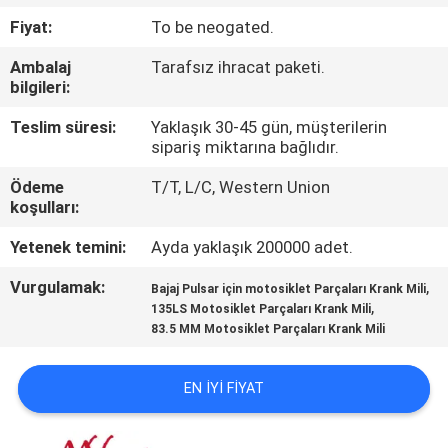
Fiyat:
To be neogated.
KALITE
Ambalaj
Tarafsız ihracat paketi.
KONTROLÜ
bilgileri:
Teslim süresi:
Yaklaşık 30-45 gün, müşterilerin
HABERLER
sipariş miktarına bağlıdır.
Ödeme
T/T, L/C, Western Union
BIR
koşulları:
İNDIRIM
Yetenek temini:
Ayda yaklaşık 200000 adet.
İSTE
Vurgulamak:
,
Bajaj Pulsar için motosiklet Parçaları Krank Mili
,
135LS Motosiklet Parçaları Krank Mili
83.5 MM Motosiklet Parçaları Krank Mili
SITE
HARITASI
EN IYI FIYAT
GIZLILIK